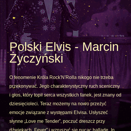
Polski Elvis - Marcin
Życzyński
O fenomenie Króla Rock'N'Rolla nikogo nie trzeba
przekonywać. Jego charakterystyczny ruch sceniczny
i głos, który topił serca wszystkich fanek, jest znany od
dziesięcioleci. Teraz możemy na nowo przeżyć
emocje związane z występami Elvisa. Usłyszeć
słynne „Love me Tender”, poczuć dreszcz przy
dźwiękach „Fever” i wzruszyć się nucąc balladę „In