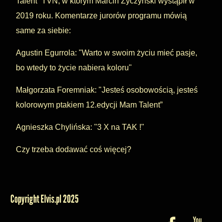
Talent” TVN, w którym Marcin Życzyński wystąpił w
2019 roku. Komentarze jurorów programu mówią
same za siebie:
Agustin Egurrola: "Warto w swoim życiu mieć pasje,
bo wtedy to życie nabiera koloru"
Małgorzata Foremniak: "Jesteś osobowością, jesteś
kolorowym ptakiem 12.edycji Mam Talent”
Agnieszka Chylińska: "3 X na TAK !"
Czy trzeba dodawać coś więcej?
Copyright Elvis.pl 2025